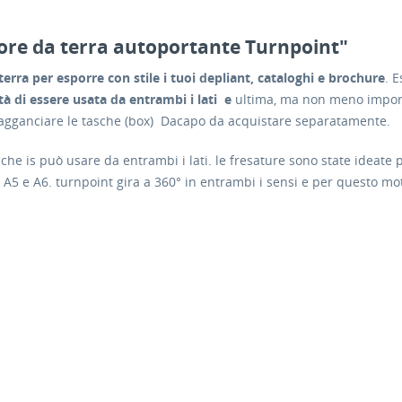
ore da terra autoportante Turnpoint"
terra per esporre con stile i tuoi depliant, cataloghi e brochure
. E
ità di essere usata da entrambi i lati
e
ultima, ma non meno importa
 agganciare le tasche (box) Dacapo da acquistare separatamente.
che is può usare da entrambi i lati. le fresature sono state ideate
A5 e A6. turnpoint gira a 360° in entrambi i sensi e per questo mo