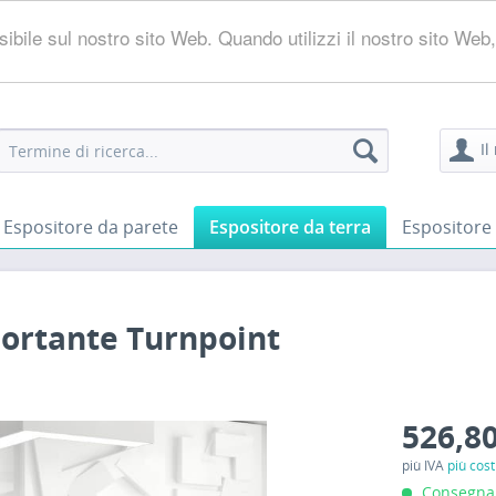
ossibile sul nostro sito Web. Quando utilizzi il nostro sito W
Il
Espositore da parete
Espositore da terra
Espositore 
portante Turnpoint
526,80
più IVA
più cost
Consegna i