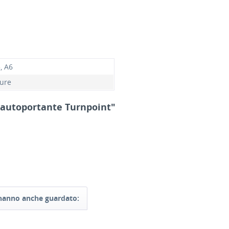
, A6
ure
ra autoportante Turnpoint"
i hanno anche guardato: