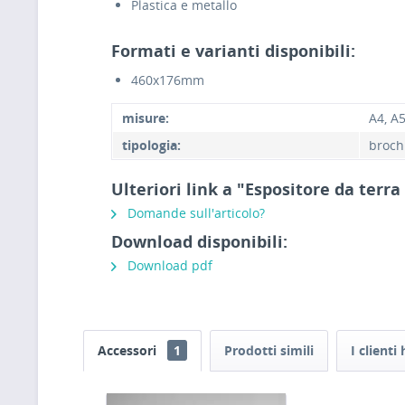
Plastica e metallo
Formati e varianti disponibili:
460x176mm
misure:
A4, A5
tipologia:
broch
Ulteriori link a "Espositore da ter
Domande sull'articolo?
Download disponibili:
Download pdf
Accessori
1
Prodotti simili
I client