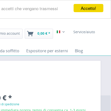
Accetto!
eb, accetti che vengano trasmessi
Service/aiuto
 mio account
0,00 € *
Italiano
da soffitto
Espositore per esterni
Blog
 € *
i di spedizione
mmediata pronta, tempi di consegna ca. 1-3 giorni