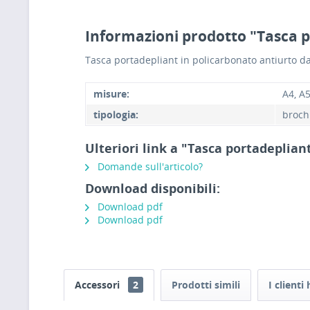
Informazioni prodotto "Tasca 
Tasca portadepliant in policarbonato antiurto da 
misure:
A4, A5
tipologia:
broch
Ulteriori link a "Tasca portadeplian
Domande sull'articolo?
Download disponibili:
Download pdf
Download pdf
Accessori
2
Prodotti simili
I client