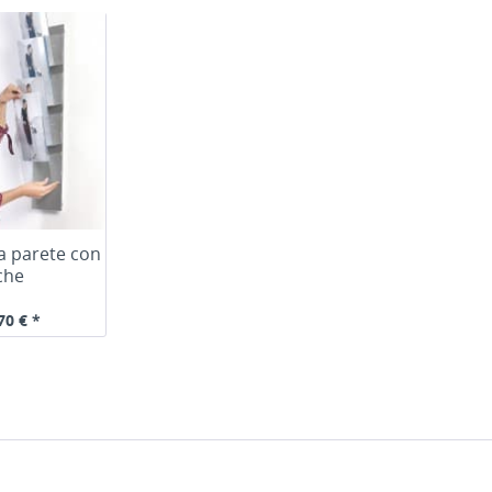
a parete con
che
70 € *