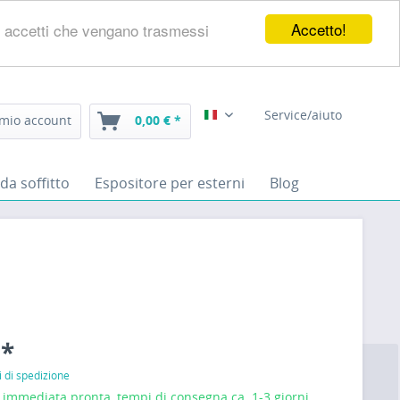
Accetto!
eb, accetti che vengano trasmessi
Service/aiuto
 mio account
0,00 € *
Italiano
da soffitto
Espositore per esterni
Blog
 *
i di spedizione
mmediata pronta, tempi di consegna ca. 1-3 giorni