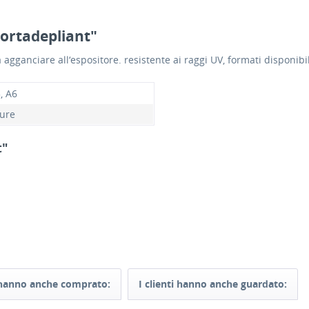
portadepliant"
agganciare all‘espositore. resistente ai raggi UV, formati disponibil
, A6
ure
t"
i hanno anche comprato:
I clienti hanno anche guardato: