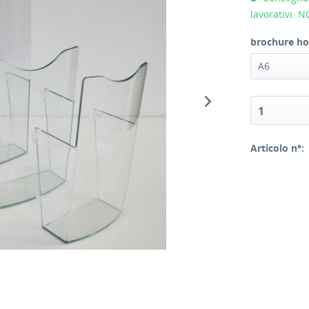
lavorativi. 
brochure ho
A6
1
Articolo n°: