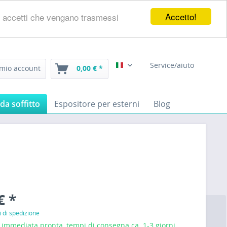
Accetto!
eb, accetti che vengano trasmessi
Service/aiuto
 mio account
0,00 € *
Italiano
da soffitto
Espositore per esterni
Blog
€ *
i di spedizione
mmediata pronta, tempi di consegna ca. 1-3 giorni