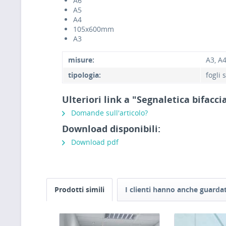
A6
A5
A4
105x600mm
A3
misure:
A3, A
tipologia:
fogli 
Ulteriori link a "Segnaletica bifacci
Domande sull'articolo?
Download disponibili:
Download pdf
Prodotti simili
I clienti hanno anche guarda