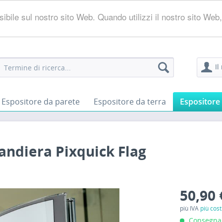
ossibile sul nostro sito Web. Quando utilizzi il nostro sito W
Il
Espositore da parete
Espositore da terra
Espositore 
bandiera Pixquick Flag
50,90 
più IVA
più cost
Consegna i