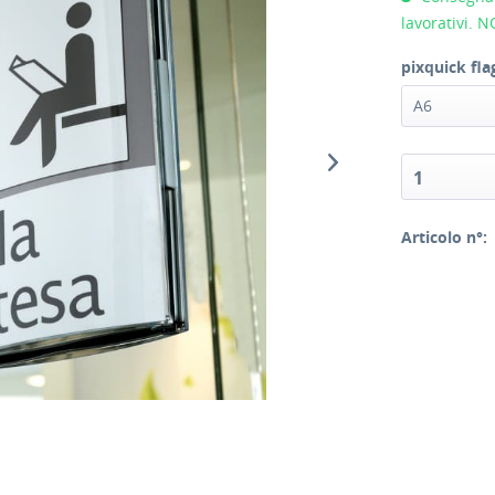
lavorativi. 
pixquick fla
A6
1
Articolo n°: