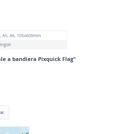
4, A5, A6, 105x600mm
singoli
ale a bandiera Pixquick Flag"
to: